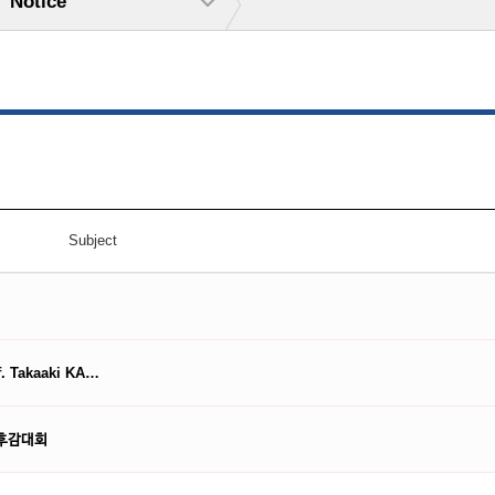
Notice
Subject
of. Takaaki KA…
독후감대회