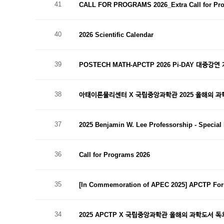
41
CALL FOR PROGRAMS 2026_Extra Call for Pro
40
2026 Scientific Calendar
39
POSTECH MATH-APCTP 2026 Pi-DAY 대중강연
38
아태이론물리센터 X 국립중앙과학관 2025 올해의 과
37
2025 Benjamin W. Lee Professorship - Special
36
Call for Programs 2026
35
[In Commemoration of APEC 2025] APCTP F
34
2025 APCTP X 국립중앙과학관 올해의 과학도서 