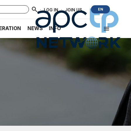
·
·
EN
LOG IN
JOIN US
ERATION
NEWS
INFO