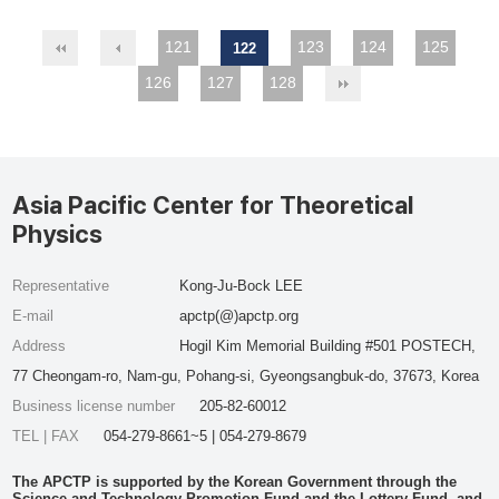
121
123
124
125
122
126
127
128
Asia Pacific Center for Theoretical
Physics
Representative
Kong-Ju-Bock LEE
E-mail
apctp(@)apctp.org
Address
Hogil Kim Memorial Building #501 POSTECH,
77 Cheongam-ro, Nam-gu, Pohang-si, Gyeongsangbuk-do, 37673, Korea
Business license number
205-82-60012
TEL | FAX
054-279-8661~5 | 054-279-8679
The APCTP is supported by the Korean Government through the
Science and Technology Promotion Fund and the Lottery Fund, and