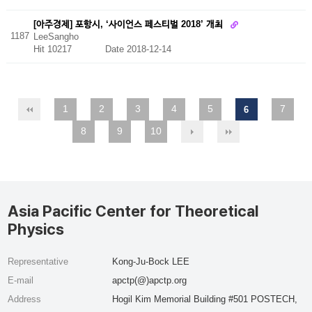
[아주경제] 포항시, ‘사이언스 페스티벌 2018’ 개최
1187
LeeSangho
Hit 10217
Date 2018-12-14
1
2
3
4
5
7
6
8
9
10
Asia Pacific Center for Theoretical
Physics
Representative
Kong-Ju-Bock LEE
E-mail
apctp(@)apctp.org
Address
Hogil Kim Memorial Building #501 POSTECH,