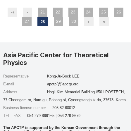
21
22
23
24
25
26
27
29
30
28
Asia Pacific Center for Theoretical
Physics
Representative
Kong-Ju-Bock LEE
E-mail
apctp(@)apctp.org
Address
Hogil Kim Memorial Building #501 POSTECH,
77 Cheongam-ro, Nam-gu, Pohang-si, Gyeongsangbuk-do, 37673, Korea
Business license number
205-82-60012
TEL | FAX
054-279-8661~5 | 054-279-8679
The APCTP is supported by the Korean Government through the