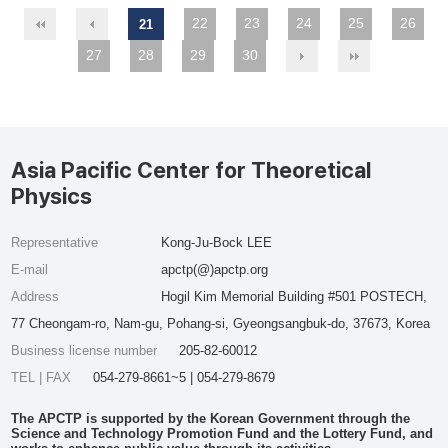
22
23
24
25
26
21
27
28
29
30
Asia Pacific Center for Theoretical
Physics
Representative
Kong-Ju-Bock LEE
E-mail
apctp(@)apctp.org
Address
Hogil Kim Memorial Building #501 POSTECH,
77 Cheongam-ro, Nam-gu, Pohang-si, Gyeongsangbuk-do, 37673, Korea
Business license number
205-82-60012
TEL | FAX
054-279-8661~5 | 054-279-8679
The APCTP is supported by the Korean Government through the
Science and Technology Promotion Fund and the Lottery Fund, and