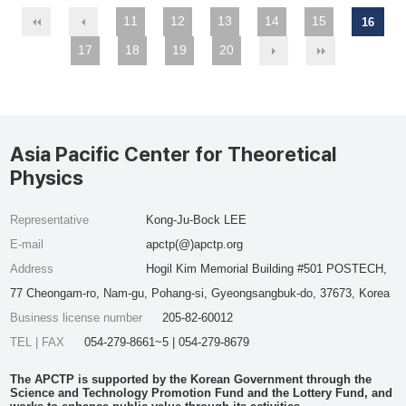
11
12
13
14
15
16
17
18
19
20
Asia Pacific Center for Theoretical
Physics
Representative
Kong-Ju-Bock LEE
E-mail
apctp(@)apctp.org
Address
Hogil Kim Memorial Building #501 POSTECH,
77 Cheongam-ro, Nam-gu, Pohang-si, Gyeongsangbuk-do, 37673, Korea
Business license number
205-82-60012
TEL | FAX
054-279-8661~5 | 054-279-8679
The APCTP is supported by the Korean Government through the
Science and Technology Promotion Fund and the Lottery Fund, and