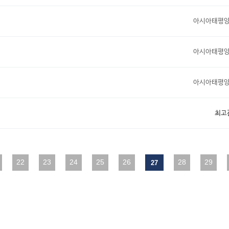
아시아태평
아시아태평
아시아태평
최고
다음
22
맨끝
23
24
25
26
28
29
27