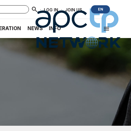
·
·
EN
LOG IN
JOIN US
ERATION
NEWS
INFO