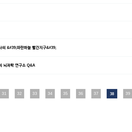
사의 &#39;파란하늘 빨간지구&#39;
의 뇌과학 연구소 Q&A
31
맨끝
32
33
34
35
36
37
39
38