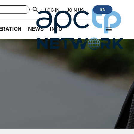
·
·
EN
LOG IN
JOIN US
ERATION
NEWS
INFO