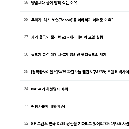
39
양념보다 물이 빨리 식는 이유
38
우리가 '힉스 보손(Boson)'을 이해하기 어려운 이유?
37
자기 홀극의 물리학 #1 - 패러데이의 코일 실험
36
쿼크가 다섯 개? LHC가 밝혀낸 펜타쿼크의 세계
35
[달작한사이언스]&#39;파란하늘 빨간지구&#39; 조천호 박사의 과
34
NASA의 화성탐사 계획
33
퀀텀기술에 대하여 #4
32
SF 로맨스 연극 &#39;당신을 기다리고 있어&#39; 1부&lt;