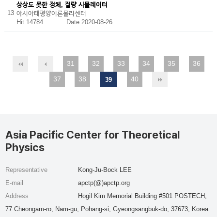
상상도 못한 정체, 질량 시뮬레이터
13
아시아태평양이론물리센터
Hit 14784
Date 2020-08-26
31
32
33
34
35
36
37
38
40
39
Asia Pacific Center for Theoretical
Physics
Representative
Kong-Ju-Bock LEE
E-mail
apctp(@)apctp.org
Address
Hogil Kim Memorial Building #501 POSTECH,
77 Cheongam-ro, Nam-gu, Pohang-si, Gyeongsangbuk-do, 37673, Korea