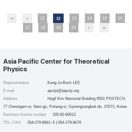
11
13
14
15
16
12
17
18
19
20
Asia Pacific Center for Theoretical
Physics
Representative
Kong-Ju-Bock LEE
E-mail
apctp(@)apctp.org
Address
Hogil Kim Memorial Building #501 POSTECH,
77 Cheongam-ro, Nam-gu, Pohang-si, Gyeongsangbuk-do, 37673, Korea
Business license number
205-82-60012
TEL | FAX
054-279-8661~5 | 054-279-8679