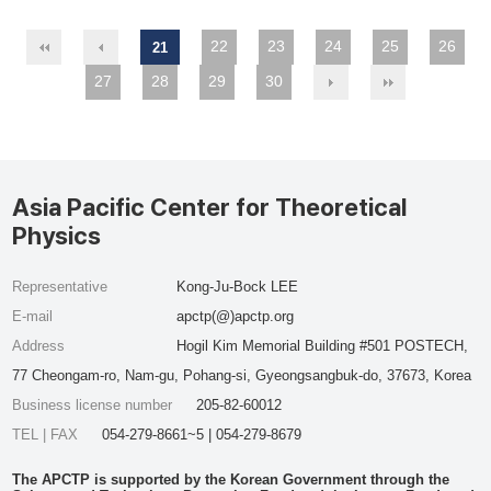
22
23
24
25
26
21
27
28
29
30
Asia Pacific Center for Theoretical
Physics
Representative
Kong-Ju-Bock LEE
E-mail
apctp(@)apctp.org
Address
Hogil Kim Memorial Building #501 POSTECH,
77 Cheongam-ro, Nam-gu, Pohang-si, Gyeongsangbuk-do, 37673, Korea
Business license number
205-82-60012
TEL | FAX
054-279-8661~5 | 054-279-8679
The APCTP is supported by the Korean Government through the