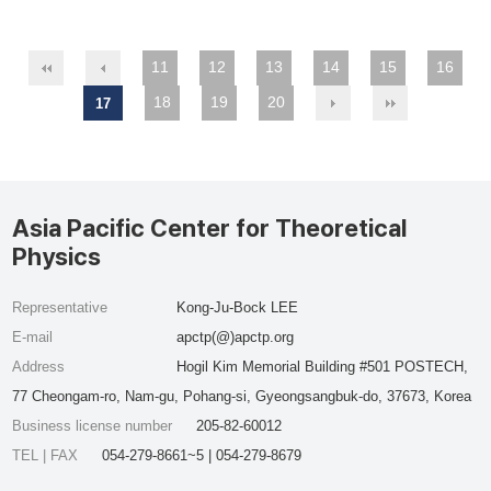
11
12
13
14
15
16
18
19
20
17
Asia Pacific Center for Theoretical
Physics
Representative
Kong-Ju-Bock LEE
E-mail
apctp(@)apctp.org
Address
Hogil Kim Memorial Building #501 POSTECH,
77 Cheongam-ro, Nam-gu, Pohang-si, Gyeongsangbuk-do, 37673, Korea
Business license number
205-82-60012
TEL | FAX
054-279-8661~5 | 054-279-8679