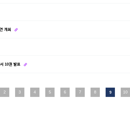
강연 개최
서 10권 발표
2
맨끝
3
4
5
6
7
8
10
9