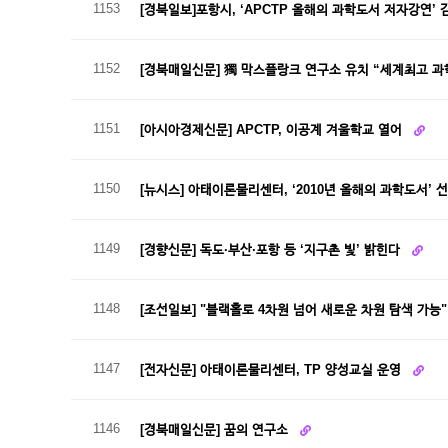
1153
[경북일보]포항시, ‘APCTP 올해의 과학도서 저자강연’
1152
[경북매일신문] 獨 막스플랑크 연구소 유치 “세계최고 과
1151
[아시아경제신문] APCTP, 이공계 겨울학교 열어
1150
[뉴시스] 아태이론물리센터, ‘2010년 올해의 과학도서’ 
1149
[경향신문] 독도·부산·포항 등 ‘지구촌 빛’ 밝힌다
1148
[조선일보] "블랙홀로 4차원 넘어 새로운 차원 탐색 가능
1147
[전자신문] 아태이론물리센터, TP 양성교실 운영
1146
[경북매일신문] 꿈의 연구소