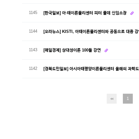
1145
[한국일보] 아·태이론물리센터 피터 풀데 신임소장
1144
[오라뉴스] KISTI, 아태이론물리센터와 공동으로 대중 
1143
[매일경제] 상대성이론 100돌 강연
1142
[경북도민일보] 아시아태평양이론물리센터 올해의 과학도
1
다음