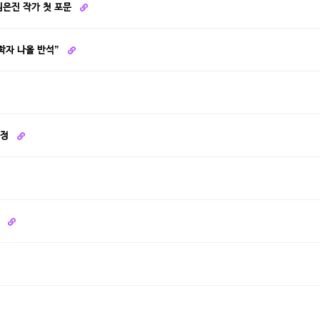
 김은진 작가 첫 포문
학자 나올 반석”
선정
"