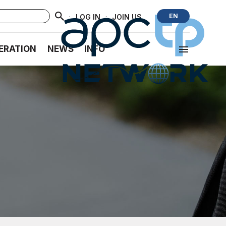
·
·
EN
LOG IN
JOIN US
ERATION
NEWS
INFO