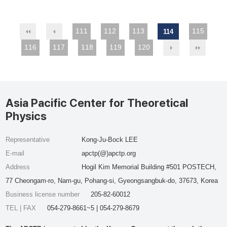
111
112
113
115
114
116
117
118
119
120
Asia Pacific Center for Theoretical
Physics
Representative
Kong-Ju-Bock LEE
E-mail
apctp(@)apctp.org
Address
Hogil Kim Memorial Building #501 POSTECH,
77 Cheongam-ro, Nam-gu, Pohang-si, Gyeongsangbuk-do, 37673, Korea
Business license number
205-82-60012
TEL | FAX
054-279-8661~5 | 054-279-8679