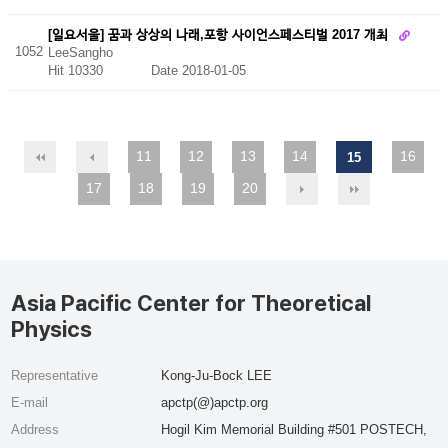
[일요서울] 꿈과 상상의 나래,포항 사이언스페스티벌 2017 개최
1052
LeeSangho
Hit 10330
Date 2018-01-05
11
12
13
14
16
15
17
18
19
20
Asia Pacific Center for Theoretical
Physics
Representative
Kong-Ju-Bock LEE
E-mail
apctp(@)apctp.org
Address
Hogil Kim Memorial Building #501 POSTECH,