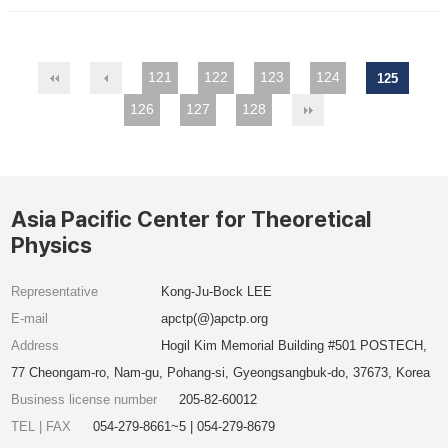
121
122
123
124
125
126
127
128
Asia Pacific Center for Theoretical
Physics
Representative
Kong-Ju-Bock LEE
E-mail
apctp(@)apctp.org
Address
Hogil Kim Memorial Building #501 POSTECH,
77 Cheongam-ro, Nam-gu, Pohang-si, Gyeongsangbuk-do, 37673, Korea
Business license number
205-82-60012
TEL | FAX
054-279-8661~5 | 054-279-8679