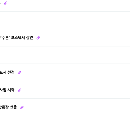
료
우주론` 포스텍서 강연
학도서 선정
 사업 시작
연합회장 선출