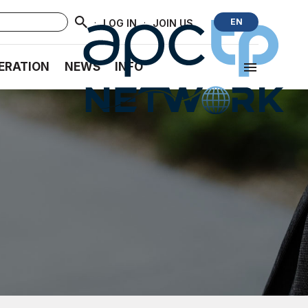
·
·
EN
LOG IN
JOIN US
ERATION
NEWS
INFO