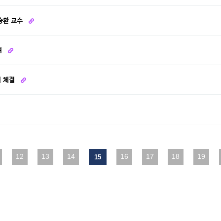
김승환 교수
여
서 체결
다음
12
맨끝
13
14
16
17
18
19
15