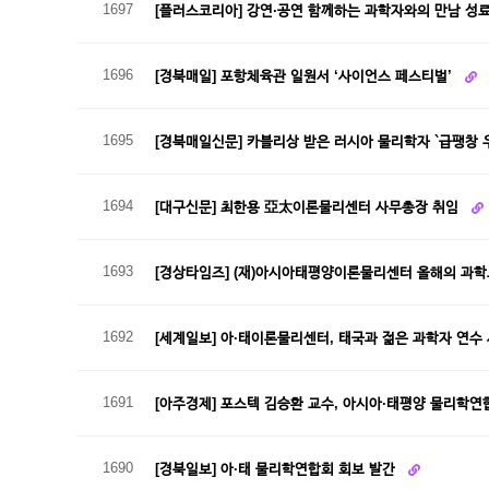
1697
[플러스코리아] 강연·공연 함께하는 과학자와의 만남 성
1696
[경북매일] 포항체육관 일원서 ‘사이언스 페스티벌’
1695
[경북매일신문] 카블리상 받은 러시아 물리학자 `급팽창 
1694
[대구신문] 최한용 亞太이론물리센터 사무총장 취임
1693
[경상타임즈] (재)아시아태평양이론물리센터 올해의 과
1692
[세계일보] 아·태이론물리센터, 태국과 젊은 과학자 연수
1691
[아주경제] 포스텍 김승환 교수, 아시아·태평양 물리학
1690
[경북일보] 아·태 물리학연합회 회보 발간