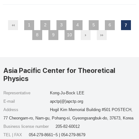
1
2
3
4
5
6
7
8
9
10
Asia Pacific Center for Theoretical
Physics
Representative
Kong-Ju-Bock LEE
E-mail
apctp(@)apctp.org
Address
Hogil Kim Memorial Building #501 POSTECH,
77 Cheongam-ro, Nam-gu, Pohang-si, Gyeongsangbuk-do, 37673, Korea
Business license number
205-82-60012
TEL | FAX
054-279-8661~5 | 054-279-8679