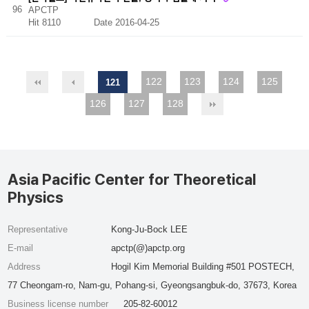
96
APCTP
Hit 8110
Date 2016-04-25
122
123
124
125
121
126
127
128
Asia Pacific Center for Theoretical
Physics
Representative
Kong-Ju-Bock LEE
E-mail
apctp(@)apctp.org
Address
Hogil Kim Memorial Building #501 POSTECH,
77 Cheongam-ro, Nam-gu, Pohang-si, Gyeongsangbuk-do, 37673, Korea
Business license number
205-82-60012