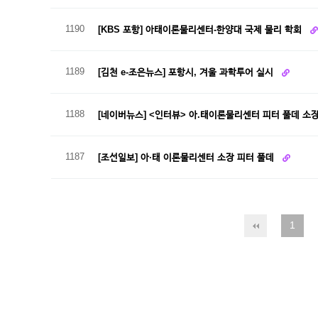
1190
[KBS 포항] 아태이론물리센터-한양대 국제 물리 학회
1189
[김천 e-조은뉴스] 포항시, 겨울 과학투어 실시
1188
[네이버뉴스] <인터뷰> 아.태이론물리센터 피터 풀데 소
1187
[조선일보] 아·태 이론물리센터 소장 피터 풀데
1
다음