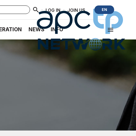
·
·
EN
LOG IN
JOIN US
ERATION
NEWS
INFO