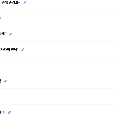
 손에 손잡고~
화제’
학자와의 만남’
연
리센터