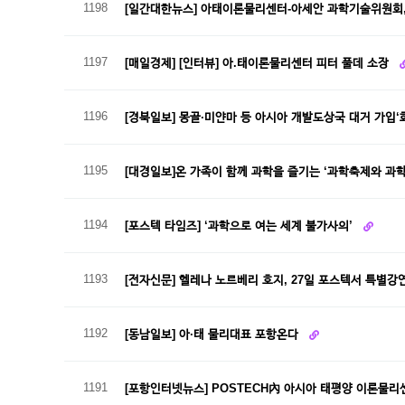
1198
[일간대한뉴스] 아태이론물리센터-아세안 과학기술위원회,
1197
[매일경제] [인터뷰] 아.태이론물리센터 피터 풀데 소장
1196
[경북일보] 몽골·미얀마 등 아시아 개발도상국 대거 가입‘
1195
[대경일보]온 가족이 함께 과학을 즐기는 ‘과학축제와 과
1194
[포스텍 타임즈] ‘과학으로 여는 세계 불가사의’
1193
[전자신문] 헬레나 노르베리 호지, 27일 포스텍서 특별강
1192
[동남일보] 아·태 물리대표 포항온다
1191
[포항인터넷뉴스] POSTECH內 아시아 태평양 이론물