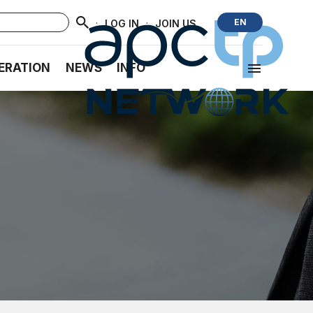
·
·
EN
LOG IN
JOIN US
ERATION
NEWS
INFO