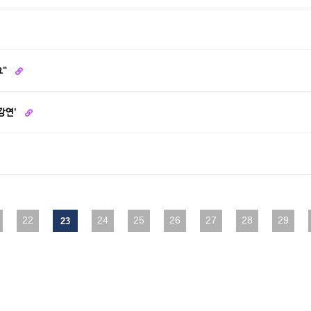
요"
강연’
다음
22
맨끝
24
25
26
27
28
29
23