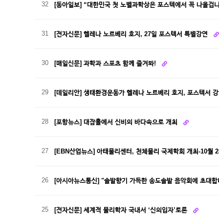
32
[동아일보] “대한민국 첫 노벨과학상은 포스텍에서 꼭 나올겁
31
[전자신문] 헬레나 노르베리 호지, 27일 포스텍서 특별강연
30
[매일신문] 과학과 스포츠 함께 즐겨봐!
29
[데일리안] 생태환경운동가 헬레나 노르베리 호지, 포스텍서 
28
[포항뉴스] 대잠홀에서 신비의 바다속으로 개최
27
[EBN산업뉴스] 아태물리센터, 천체물리 국제학회 개최-10월 
26
[아시아뉴스통신] "솔밭향기 가득한 송도솔밭 음악회에 초대합
25
[전자신문] 세계적 물리학자 국내서 ‘신의입자’토론