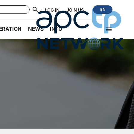
·
·
EN
LOG IN
JOIN US
ERATION
NEWS
INFO