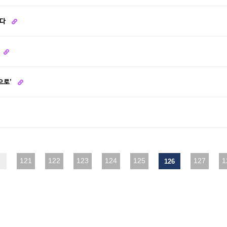
놓다
으로’
맨끝
121
122
123
124
125
127
1
126