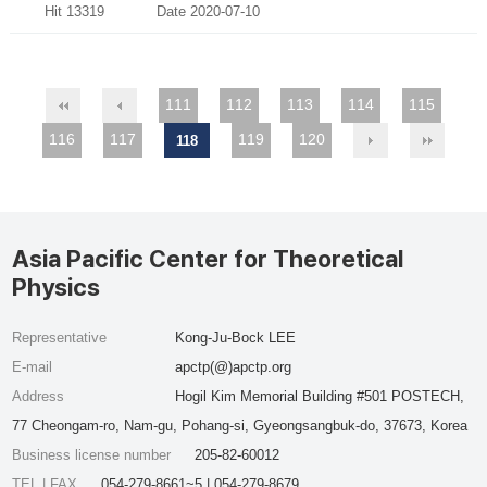
Hit 13319
Date 2020-07-10
111
112
113
114
115
116
117
119
120
118
Asia Pacific Center for Theoretical
Physics
Representative
Kong-Ju-Bock LEE
E-mail
apctp(@)apctp.org
Address
Hogil Kim Memorial Building #501 POSTECH,
77 Cheongam-ro, Nam-gu, Pohang-si, Gyeongsangbuk-do, 37673, Korea
Business license number
205-82-60012
TEL | FAX
054-279-8661~5 | 054-279-8679