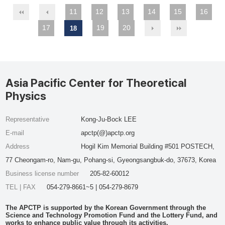
11
12
13
14
15
16
17
19
20
18
Asia Pacific Center for Theoretical
Physics
Representative
Kong-Ju-Bock LEE
E-mail
apctp(@)apctp.org
Address
Hogil Kim Memorial Building #501 POSTECH,
77 Cheongam-ro, Nam-gu, Pohang-si, Gyeongsangbuk-do, 37673, Korea
Business license number
205-82-60012
TEL | FAX
054-279-8661~5 | 054-279-8679
The APCTP is supported by the Korean Government through the
Science and Technology Promotion Fund and the Lottery Fund, and
works to enhance public value through its activities.