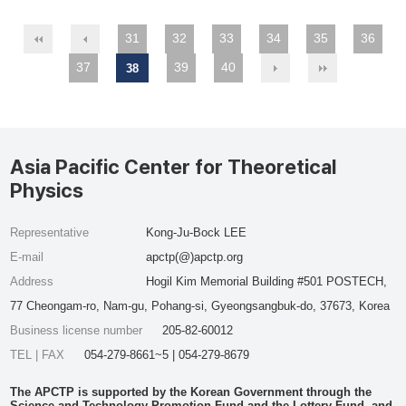
31
32
33
34
35
36
37
39
40
38
Asia Pacific Center for Theoretical
Physics
Representative
Kong-Ju-Bock LEE
E-mail
apctp(@)apctp.org
Address
Hogil Kim Memorial Building #501 POSTECH,
77 Cheongam-ro, Nam-gu, Pohang-si, Gyeongsangbuk-do, 37673, Korea
Business license number
205-82-60012
TEL | FAX
054-279-8661~5 | 054-279-8679
The APCTP is supported by the Korean Government through the
Science and Technology Promotion Fund and the Lottery Fund, and