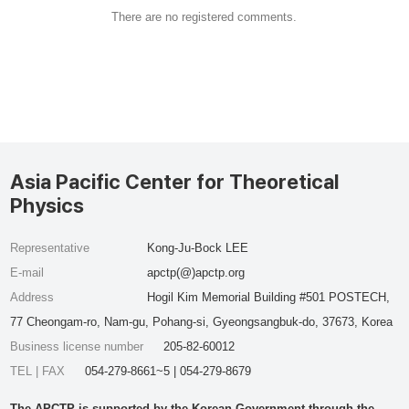
There are no registered comments.
Asia Pacific Center for Theoretical
Physics
Representative
Kong-Ju-Bock LEE
E-mail
apctp(@)apctp.org
Address
Hogil Kim Memorial Building #501 POSTECH,
77 Cheongam-ro, Nam-gu, Pohang-si, Gyeongsangbuk-do, 37673, Korea
Business license number
205-82-60012
TEL | FAX
054-279-8661~5 | 054-279-8679
The APCTP is supported by the Korean Government through the