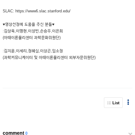
SLAC: https://www6.slac.stanford.edu/
♥영상선정에 도움을 주신 분들♥
:김상욱,이명현,이성빈,손승우,이은희
(아태이론물리센터 과학문화위원단)
:김지윤,이세리,정혜심,이상곤,임소정
(과학커뮤니케이터 및 아태이론물리센터 외부자문위원단)
List
comment
0