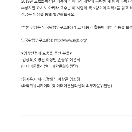
2019년 노벨화학상은 리튬이온 배터리 개발에 공헌한 세 명의 과학
수상자인 요시노 아키라 교수는 이 사람의 책 <양초의 과학>을 읽고 화
정답은 영상을 통해 확인해보세요.
***본 영상은 영국왕립연구소(Ri)가 그 내용과 활용에 대한 신용을 보증
영국왕립연구소(Ri): http://www.rigb.org/
♥영상선정에 도움을 주신 분들♥
:김상욱,이명현,이성빈,손승우,이은희
(아태이론물리센터 과학문화위원단)
:김지윤,이세리,정혜심,이상곤,임소정
(과학커뮤니케이터 및 아태이론물리센터 외부자문위원단)