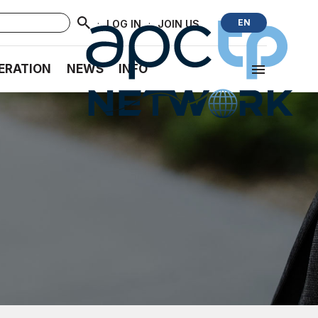
·
·
EN
LOG IN
JOIN US
ERATION
NEWS
INFO