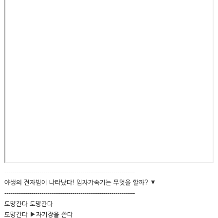
-------------------------------------------------------------------
야생의 전자빔이 나타났다! 입자가속기는 무엇을 할까? ▼
-------------------------------------------------------------------
도망간다 도망간다
도망간다 ▶자기장을 쓴다