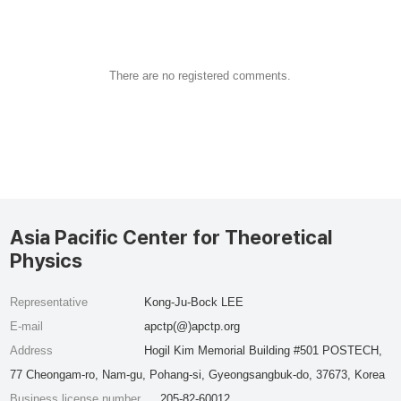
There are no registered comments.
Asia Pacific Center for Theoretical
Physics
Representative
Kong-Ju-Bock LEE
E-mail
apctp(@)apctp.org
Address
Hogil Kim Memorial Building #501 POSTECH,
77 Cheongam-ro, Nam-gu, Pohang-si, Gyeongsangbuk-do, 37673, Korea
Business license number
205-82-60012