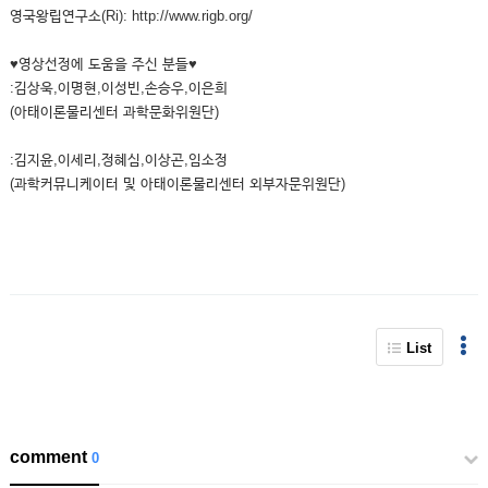
영국왕립연구소(Ri): http://www.rigb.org/
♥영상선정에 도움을 주신 분들♥
:김상욱,이명현,이성빈,손승우,이은희
(아태이론물리센터 과학문화위원단)
:김지윤,이세리,정혜심,이상곤,임소정
(과학커뮤니케이터 및 아태이론물리센터 외부자문위원단)
List
comment
0