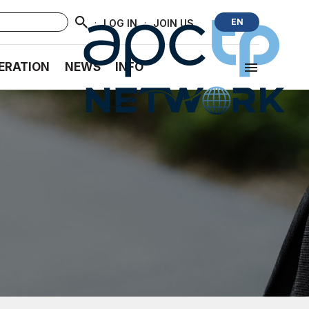
·
·
EN
LOG IN
JOIN US
ERATION
NEWS
INFO