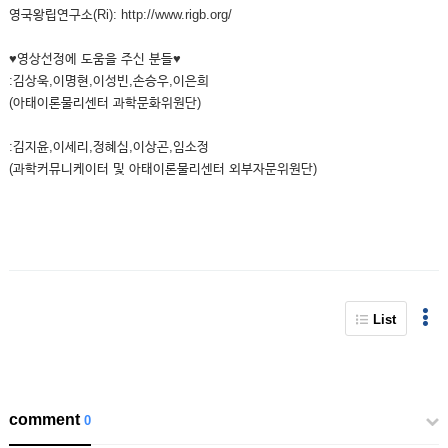
영국왕립연구소(Ri): http://www.rigb.org/
♥영상선정에 도움을 주신 분들♥
:김상욱,이명현,이성빈,손승우,이은희
(아태이론물리센터 과학문화위원단)
:김지윤,이세리,정혜심,이상곤,임소정
(과학커뮤니케이터 및 아태이론물리센터 외부자문위원단)
List
comment
0