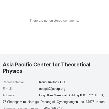
There are no registered comments.
Asia Pacific Center for Theoretical
Physics
Representative
Kong-Ju-Bock LEE
E-mail
apctp(@)apctp.org
Address
Hogil Kim Memorial Building #501 POSTECH,
77 Cheongam-ro, Nam-gu, Pohang-si, Gyeongsangbuk-do, 37673, Korea
Business license number
205-82-60012