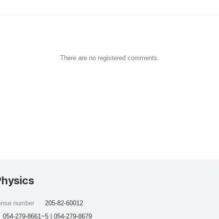
There are no registered comments.
Physics
cense number
205-82-60012
054-279-8661~5 | 054-279-8679