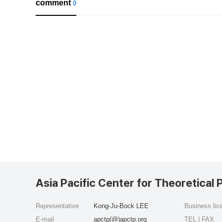
comment
0
Asia Pacific Center for Theoretical 
Representative
Kong-Ju-Bock LEE
Business li
E-mail
apctp(@)apctp.org
TEL | FAX