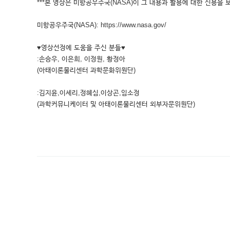
***본 영상은 미항공우주국(NASA)이 그 내용과 활용에 대한 신용을 
미항공우주국(NASA): https://www.nasa.gov/
♥영상선정에 도움을 주신 분들♥
:손승우, 이은희, 이정원, 황정아
(아태이론물리센터 과학문화위원단)
:김지윤,이세리,정혜심,이상곤,임소정
(과학커뮤니케이터 및 아태이론물리센터 외부자문위원단)