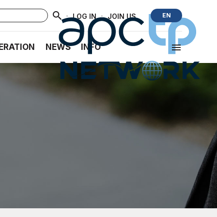
·
·
EN
LOG IN
JOIN US
ERATION
NEWS
INFO