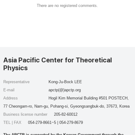
There are no registered comments.
Asia Pacific Center for Theoretical
Physics
Representative
Kong-Ju-Bock LEE
E-mail
apctp(@)apctp.org
Address
Hogil Kim Memorial Building #501 POSTECH,
77 Cheongam-ro, Nam-gu, Pohang-si, Gyeongsangbuk-do, 37673, Korea
Business license number
205-82-60012
TEL | FAX
054-279-8661~5 | 054-279-8679
The APCTP is supported by the Korean Government through the