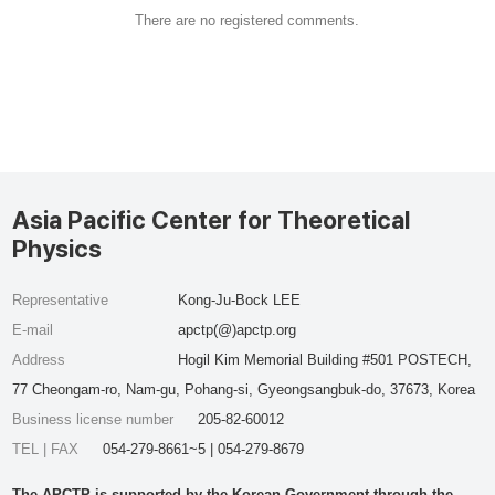
There are no registered comments.
Asia Pacific Center for Theoretical
Physics
Representative
Kong-Ju-Bock LEE
E-mail
apctp(@)apctp.org
Address
Hogil Kim Memorial Building #501 POSTECH,
77 Cheongam-ro, Nam-gu, Pohang-si, Gyeongsangbuk-do, 37673, Korea
Business license number
205-82-60012
TEL | FAX
054-279-8661~5 | 054-279-8679
The APCTP is supported by the Korean Government through the