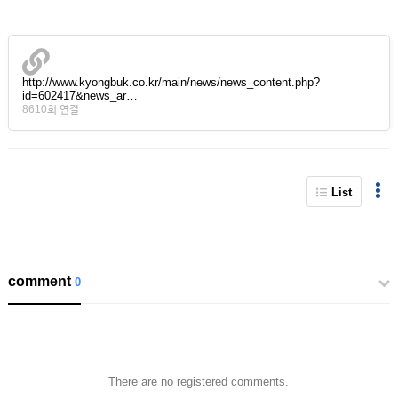
http://www.kyongbuk.co.kr/main/news/news_content.php?
id=602417&news_ar…
8610회 연결
List
comment
0
There are no registered comments.