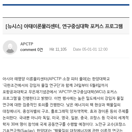
[뉴시스] 아태이론물리센터, 연구중심대학 포커스 프로그램
APCTP
Hit 11,105
Date 05-01-01 12:00
comment 0건
아시아 태평양 이론물리센터(APCTP·소장 피터 풀데)는 한양대학교
‘극한조건에서의 강입자 물질 연구단’과 함께 24일부터 6월4일까지
포항공과대학교 무은재기념관에서 ‘APCTP-연구중심대학(WCU) 포커스
프로그램’을 진행한다고 밝혔다. 이번 행사에는 높은 밀도에서의 강입자 물질
연구에 대한 집중적인 토의를 진행한다. 낮은 에너지의 핵 현상과 핵물질의
대칭에너지, 중성자별의 구조, 홀로그래픽 양자색역학, 효과 장이론 등의 주제를
논의한다. 국내뿐 아니라 독일, 미국, 영국, 일본, 중국, 프랑스 등 각국의 세계적
학자 30여 명이 참석해 국제 공동연구를 수행할 예정이다. 노만규 교수(프랑스
기초연구원(Saclay), 한양대)는 “핵물질의 대칭에너지에 관한 이론적 연구는