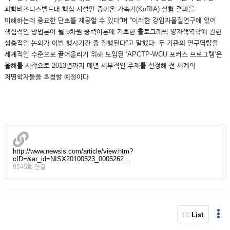
과학비즈니스벨트내 핵심 시설인 중이온 가속기(KoRIA) 실험 결과를
이해하는데 중요한 단초를 제공할 수 있다”며 “이러한 강입자물질연구에 있어
핵심적인 방법론이 될 5차원 중력이론에 기초한 홀로그래픽 양자색역학에 관한
심층적인 논의가 이번 행사기간 중 진행된다”고 말했다. 두 기관의 연구역량을
세계적인 수준으로 끌어올리기 위해 도입된 ‘APCTP-WCU 포커스 프로그램’은
올해를 시작으로 2013년까지 매년 세부적인 주제를 선정해 전 세계의
저명학자들을 초청할 예정이다.
http://www.newsis.com/article/view.htm?
cID=&ar_id=NISX20100523_0005262…
9545회 연결
List