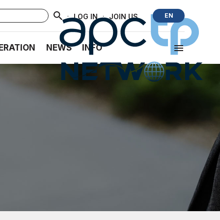
·
·
EN
LOG IN
JOIN US
ERATION
NEWS
INFO