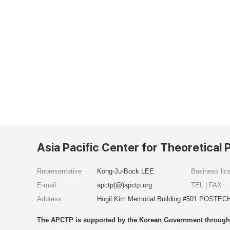
Asia Pacific Center for Theoretical 
Representative
Kong-Ju-Bock LEE
Business li
E-mail
apctp(@)apctp.org
TEL | FAX
Address
Hogil Kim Memorial Building #501 POSTECH
The APCTP is supported by the Korean Government through t