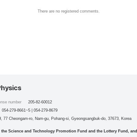
There are no registered comments.
Physics
cense number
205-82-60012
054-279-8661~5 | 054-279-8679
, 77 Cheongam-ro, Nam-gu, Pohang-si, Gyeongsangbuk-do, 37673, Korea
he Science and Technology Promotion Fund and the Lottery Fund, and wo