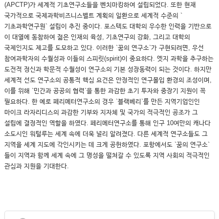
(APCTP)가 세계적 기초연구소들을 벤치마킹하여 설립되었다. 또한 현재
국가적으로 국제과학비즈니스벨트 계획의 일환으로 세계적 수준의 `
기초과학연구원` 설립이 추진 중이다. 포스텍도 대학의 우수한 인력을 기반으로
이 대열에 동참하여 젊은 인재의 육성, 기초연구의 강화, 그리고 대학의
국제인지도 제고를 도모하고 있다. 이러한 `꿈의 연구소`가 구현되려면, 우선
참여과학자의 수월성과 이들의 스피릿(spirit)이 중요하다. 엣지 과학을 추구하는
도전적 정신과 학문적 수월성이 연구소의 기본 성장동력이 되는 것이다. 하지만
세계적 선도 연구소의 공통적 핵심 요건은 안정적인 연구몰입 환경의 조성이며,
이를 위해 `민간과 공공의 협력`을 통한 과감한 초기 투자와 중장기 지원이 꼭
필요하다. 한 예로 페리메터연구소의 경우 `블랙베리`를 만든 지역기업인인
마이크 라자리디스의 과감한 기부와 지자체 및 국가의 적극적인 공조가 그
설립에 결정적인 역할을 하였다. 페리메터연구소를 통해 인구 10여만의 캐나다
소도시인 워털루는 세계 속에 더욱 널리 알려졌다. 다른 세계적 연구소들도 그
지역을 세계 지도에 각인시키는 데 크게 공헌하였다. 포항에서도 `꿈의 연구소`
들이 지역과 함께 세계 속에 그 명성을 떨쳐갈 수 있도록 지역 사회의 적극적인
관심과 지원을 기대한다.