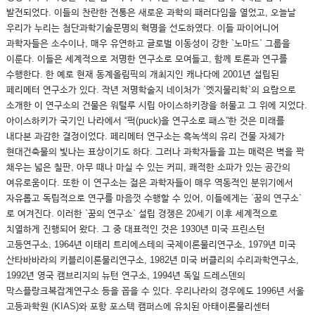
발전되었다. 이들의 찬란한 전통은 새로운 과학의 패러다임을 열었고, 오늘날
우리가 누리는 첨단과학기술문명의 혁명을 선도하였다. 이들 파이어니어
과학자들은 소수이나, 매우 유연하고 글로벌 이동성이 강한 `노마드` 그룹을
이룬다. 이들은 세계적으로 저명한 연구소로 모여들고, 함께 토론과 연구를
수행한다. 한 예로 현재 동계올림픽의 개최지인 캐나다에 2001년 설립된
페리메터 연구소가 있다. 작년 저명학술지 네이처가 `엣지물리학`의 요람으로
소개한 이 연구소의 건물은 워털루 시립 아이스하키장을 허물고 그 위에 지었다.
아이스하키가 국기인 나라에서 “퍽(puck)을 연구소로 패스”한 것은 미래를
내다본 과감한 결정이었다. 페리메터 연구소는 흑녹색의 유리 건물 자체가
현대건축물의 빛나는 표상이기도 하다. 그러나 과학자들을 끄는 매력은 벽을 꽉
채우는 넓은 칠판, 아무 때나 마실 수 있는 커피, 쾌적한 소파가 있는 공간의
여유로움이다. 또한 이 연구소는 젊은 과학자들이 매우 역동적인 분위기에서
자유롭고 독립적으로 연구를 마음껏 수행할 수 있어, 이들에게는 `꿈의 연구소`
로 여겨진다. 이러한 `꿈의 연구소` 설립 경쟁은 20세기 이후 세계적으로
치열하게 진행되어 왔다. 그 중 대표적인 것은 1930년 미국 프린스턴
고등연구소, 1964년 이태리 트리에스테의 국제이론물리연구소, 1979년 미국
산타바바라의 키블리이론물리연구소, 1982년 미국 버클리의 수리과학연구소,
1992년 영국 캠브리지의 뉴턴 연구소, 1994년 독일 드레스덴의
막스플랑크복잡계연구소 등을 꼽을 수 있다. 우리나라의 경우에도 1996년 서울
고등과학원 (KIAS)와 포항 포스텍 캠퍼스에 유치된 아태이론물리센터