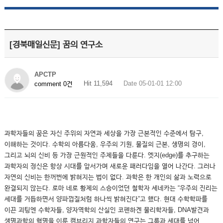
[경북매일신문] 꿈의 연구소
APCTP
Hit 11,594
Date 05-01-01 12:00
comment 0건
과학자들의 꿈은 자신 주위의 자연과 세상을 가장 근본적인 수준에서 탐구,
이해하는 것이다. 수학의 아름다움, 우주의 기원, 물질의 근본, 생명의 경이,
그리고 뇌의 신비 등 가장 근원적인 주제들을 다룬다. 엣지(edge)를 추구하는
과학자의 정신은 항상 시대를 앞서가며 새로운 패러다임을 열어 나간다. 그러나
자연의 신비는 한꺼번에 밝혀지는 법이 없다. 과학은 한 개인의 삶과 노력으로
완결되지 않는다. 로마 네로 황제의 스승이었던 철학자 세네카는 “우주의 진리는
세대를 거듭하면서 양파껍질처럼 하나씩 밝혀진다”고 했다. 현대 수학학파를
이끈 괴팅엔 수학자들, 양자역학의 산실인 코펜하겐 물리학자들, DNA발견과
생명과학의 혁명을 이룬 캠브리지 과학자들의 연구는 그룹과 세대를 넘어