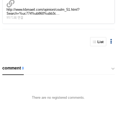
http://www.kbmaeil.com/opinion/coulm_51.html?
Search=%uc774%ub860%ubb3c…
9571회 연결
List
comment
0
There are no registered comments.