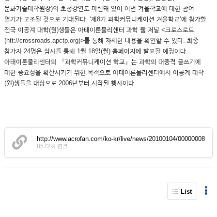
문화기술대학원장)의 초청강연도 마련돼 있어 이번 겨울학교에 대한 참여
열기가 고조될 것으로 기대된다. ‘제8기 과학커뮤니케이션 겨울학교’에 참가할
전국 이공계 대학(원)생들은 아태이론물리센터 과학 웹 저널 <크로스로드
(htt://crossroads.apctp.org)>를 통해 자세한 내용을 확인할 수 있다. 최종
참가자 24명은 심사를 통해 1월 18일(월) 홈페이지에 발표될 예정이다.
아태이론물리센터의 『과학커뮤니케이션 학교』는 과학의 대중적 글쓰기에
대한 중요성을 확산시키기 위한 목적으로 아태이론물리센터에서 이공계 대학
(원)생들을 대상으로 2006년부터 시작된 행사이다.
http://www.acrofan.com/ko-kr/live/news/20100104/00000008
8572회 연결
List