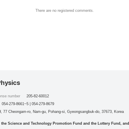
There are no registered comments.
Physics
cense number
205-82-60012
054-279-8661~5 | 054-279-8679
, 77 Cheongam-ro, Nam-gu, Pohang-si, Gyeongsangbuk-do, 37673, Korea
he Science and Technology Promotion Fund and the Lottery Fund, and wo