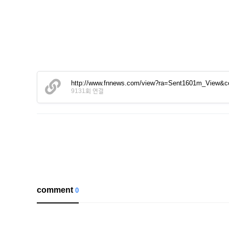
http://www.fnnews.com/view?ra=Sent1601m_View&
9131회 연결
comment
0