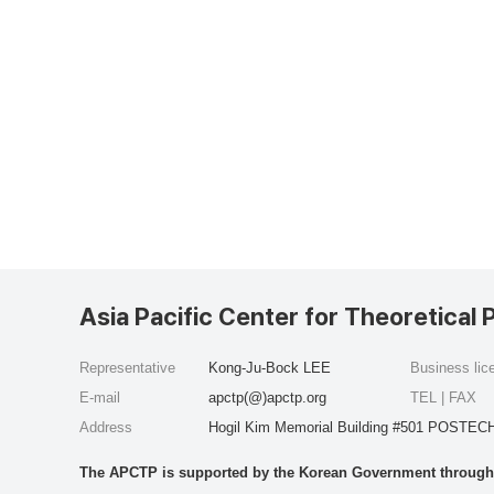
Asia Pacific Center for Theoretical 
Representative
Kong-Ju-Bock LEE
Business li
E-mail
apctp(@)apctp.org
TEL | FAX
Address
Hogil Kim Memorial Building #501 POSTECH
The APCTP is supported by the Korean Government through t