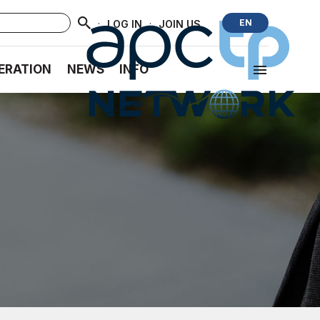
·
·
EN
LOG IN
JOIN US
ERATION
NEWS
INFO