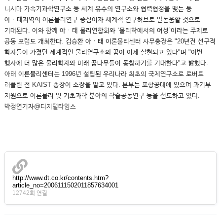
니시마 가속기과학연구소 등 세계 유수의 연구소와 협력협정을 맺는 등
아ㆍ태지역의 이론물리연구 중심이자 세계적 연구허브로 발돋움할 것으로
기대된다. 이와 함께 아ㆍ태 물리연합회와 `물리학에서의 여성`이라는 주제로
공동 포럼도 개최한다. 김승환 아ㆍ태 이론물리센터 사무총장은 "20년전 선구적
학자들이 가졌던 세계적인 물리연구소의 꿈이 이제 실현되고 있다"며 "이번
행사에 더 많은 물리학자와 미래 꿈나무들이 동참하기를 기대한다"고 밝혔다.
아태 이론물리센터는 1996년 설립된 우리나라 최초의 국제연구소로 로버트
러플린 전 KAIST 총장이 소장을 맡고 있다. 본부는 포항공대에 있으며 과기부
지원으로 이론물리 및 기초과학 분야의 학술공동연구 등을 선도하고 있다.
박정연기자@디지털타임스
http://www.dt.co.kr/contents.htm?
article_no=2006111502011857634001
12742회 연결