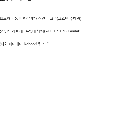
스와 파동의 이야기" / 장진우 교수(포스텍 수학과)
인류의 미래" 윤영대 박사(APCTP JRG Leader)
있니?~파이데이 Kahoot! 퀴즈~"