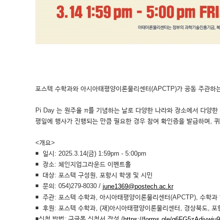
포스텍 수학과와 아시아태평양이론물리센터(APCTP)가 공동 주관하는 
Pi Day 는 원주율 π를 기념하는 날로 다양한 나라와 장소에서 다
평일에 행사가 진행되는 만큼 필요한 경우 참여 확인증을 발급하며, 퀴
<개요>
◾
일시:
2025.3.14(금) 1:59pm - 5:00pm
◾
장소:
체인지업그라운드 이벤트홀
◾
대상:
포스텍 구성원, 포항시 학생 및 시민
◾
문의:
054)279-8030 /
june1369@postech.ac.kr
◾
주관:
포스텍 수학과, 아시아태평양이론물리센터(APCTP), 수학과
◾
후원:
포스텍 수학과, (재)아시아태평양이론물리센터, 경상북도, 포
◾
신청 방법: 구글폼 신청서 작성 (
https://forms.gle/q6FG5zAdiywiu