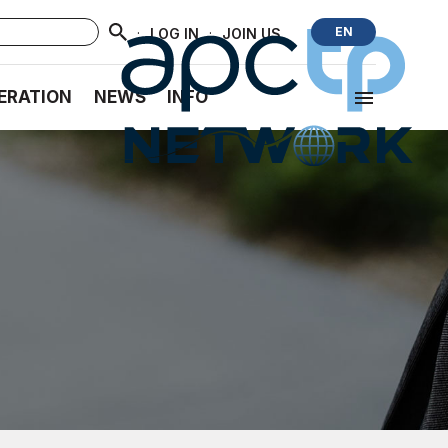
·
·
EN
LOG IN
JOIN US
ERATION
NEWS
INFO