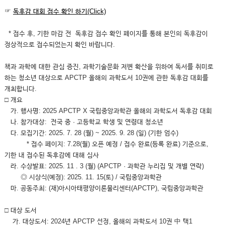
☞
독후감 대회 접수 확인 하기(Click)
* 접수 후, 기한 마감 전 독후감 접수 확인 페이지를 통해
본인의 독후감이
정상적으로 접수되었는지 확인 바랍니다.
책과 과학에 대한 관심 증진, 과학기술문화 저변 확산을 위하여 독서를 취미로
하는 청소년 대상으로 APCTP 올해의 과학도서 10권에 관한 독후감 대회를
개최합니다.
□ 개요
가. 행사명: 2025 APCTP X 국립중앙과학관 올해의 과학도서 독후감 대회
나. 참가대상: 전국 중 · 고등학교 학생 및 연령대 청소년
다. 모집기간:
2025. 7. 28 (월) ~ 2025. 9. 28 (일)
(기한 엄수)
* 접수 페이지: 7.28(월) 오픈 예정 / 접수 완료(등록 완료) 기준으로,
기한 내 접수된 독후감에 대해 심사
라. 수상발표: 2025. 11 . 3 (월) (APCTP · 과학관 누리집 및 개별 연락)
◎ 시상식(예정): 2025. 11. 15(토) / 국립중앙과학관
마. 공동주최: (재)아시아태평양이론물리센터(APCTP), 국립중앙과학관
□ 대상 도서
가. 대상도서: 2024년 APCTP 선정, 올해의 과학도서 10권 中 택1