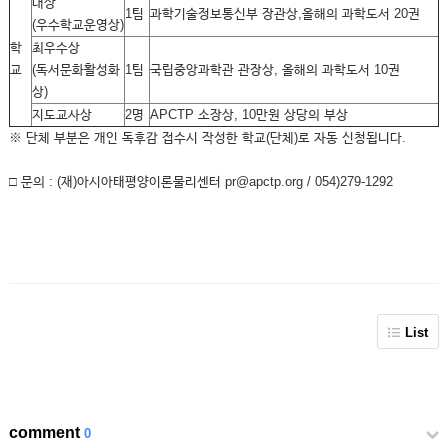
대상
1팀
과학기술정보통신부 장관상,올해의 과학도서 20권
(우수학교운영상)
학
최우수상
교
(독서문화활성화
1팀
국립중앙과학관 관장상, 올해의 과학도서 10권
상)
지도교사상
2명
APCTP 소장상, 10만원 상당의 부상
※ 단체 부분은 개인 독후감 접수시 작성한 학교(단체)로
자동 신청
됩니다.
□ 문의 : (재)아시아태평양이론물리센터 pr@apctp.org / 054)279-1292
List
comment
0