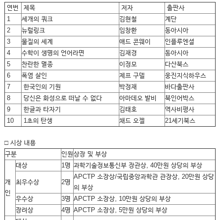
연번
제목
저자
출판사
1
세개의 쿼크
김현철
계단
2
뉴럴링크
임창환
동아시아
3
물질의 세계
애드 콘웨이
인플루엔셜
4
수학이 생명의 언어라면
김재경
동아시아
5
찬란한 멸종
이정모
다산북스
6
폭염 살인
제프 구델
웅진지식하우스
7
한국인의 기원
박정재
바다출판사
8
당신은 화성으로 떠날 수 없다
아마데오 발비
북인어박스
9
한글과 타자기
김태호
역사비평사
10
1초의 탄생
채드 오젤
21세기북스
□ 시상 내용
구분
인원
상장 및 부상
대상
1명
과학기술정보통신부 장관상, 40만원 상당의 부상
APCTP 소장상/국립중앙과학관 관장상, 20만원 상당
개
최우수상
2명
의 부상
인
우수상
3명
APCTP 소장상, 10만원 상당의 부상
장려상
4명
APCTP 소장상, 5만원 상당의 부상